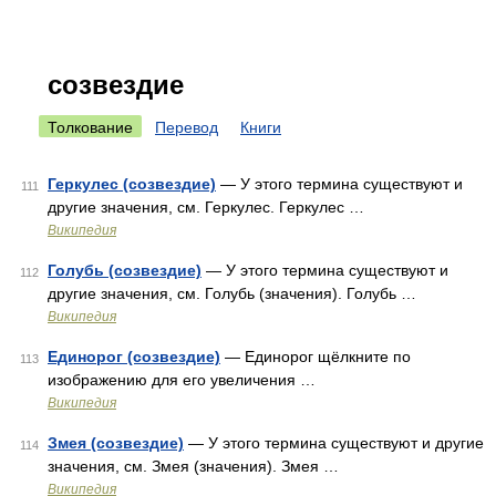
созвездие
Толкование
Перевод
Книги
Геркулес (созвездие)
— У этого термина существуют и
111
другие значения, см. Геркулес. Геркулес …
Википедия
Голубь (созвездие)
— У этого термина существуют и
112
другие значения, см. Голубь (значения). Голубь …
Википедия
Единорог (созвездие)
— Единорог щёлкните по
113
изображению для его увеличения …
Википедия
Змея (созвездие)
— У этого термина существуют и другие
114
значения, см. Змея (значения). Змея …
Википедия