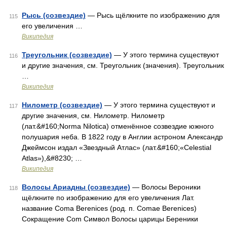
Рысь (созвездие)
— Рысь щёлкните по изображению для
115
его увеличения …
Википедия
Треугольник (созвездие)
— У этого термина существуют
116
и другие значения, см. Треугольник (значения). Треугольник
…
Википедия
Нилометр (созвездие)
— У этого термина существуют и
117
другие значения, см. Нилометр. Нилометр
(лат.&#160;Norma Nilotica) отменённое созвездие южного
полушария неба. В 1822 году в Англии астроном Александр
Джеймсон издал «Звездный Атлас» (лат.&#160;«Celestial
Atlas»),&#8230; …
Википедия
Волосы Ариадны (созвездие)
— Волосы Вероники
118
щёлкните по изображению для его увеличения Лат.
название Coma Berenices (род. п. Comae Berenices)
Сокращение Com Символ Волосы царицы Береники