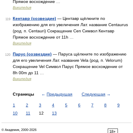
Прямое восхождение …
Википедия
Кентавр (созвездие)
— Центавр щёлкните по
119
изображению для его увеличения Лат. название Centaurus
(род. п. Centauri) Сокращение Cen Символ Кентавр
Прямое восхождение от 11h …
Википедия
Парус (созвездие)
— Паруса щёлкните по изображению
120
для его увеличения Лат. название Vela (род. п. Velorum)
Сокращение Vel Символ Парус Прямое восхождение от
8h 00m до 11 …
Википедия
Страницы
←
Предыдущая
Следующая
→
1
2
3
4
5
6
7
8
9
10
11
12
13
© Академик, 2000-2026
18+